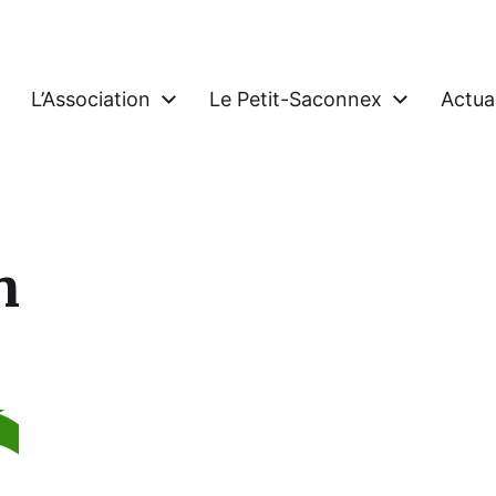
L’Association
Le Petit-Saconnex
Actual
connex Genève
n