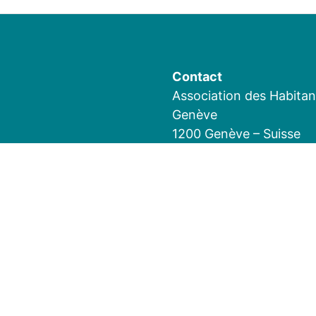
Contact
Association des Habita
Genève
1200 Genève – Suisse
Tél : 078 637 89 50 – Em
Les Statuts
D