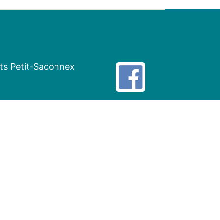
nts Petit-Saconnex
ail :
info@ahptsg.ch
ocuments & Publications
Correspondance