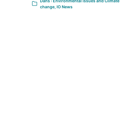
Dans :
Environmental issues and Climate
change
,
IO News